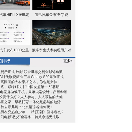
汽车HiPhi X按既定
智己汽车公布“数字资
计划正
产”两大
汽车发布1000公里
数字孪生技术实现用户对
电池包升
产品全
门排行
更多»
易所正式上线!-联合世界交易全球铸造数
G时代旗舰标准 三星Galaxy S20系列正式
了高圆圆的大衣穿搭之术，你也是女神！
逐，巅峰对决丨“中国女篮第一人”将助
G3电竞屏游戏手机，秉承尖端设计，凸显华硕
元投资什么好？人人参与、人人获益的大健
儿童之家：早教托育一体化是必然的趋势
中秋去哪儿嗨？北京清凉谷邀你玩！
现男友变热血少年，《剑王朝》值得追么？
幻电影“教父”金容华：特效永远无法取