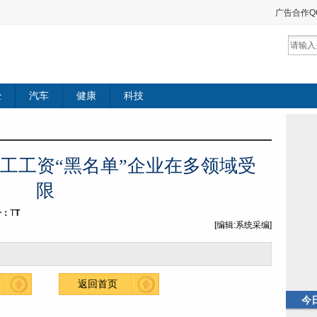
广告合作QQ：
经
汽车
健康
科技
工工资“黑名单”企业在多领域受
限
号：
T
T
[编辑:系统采编]
返回首页
今