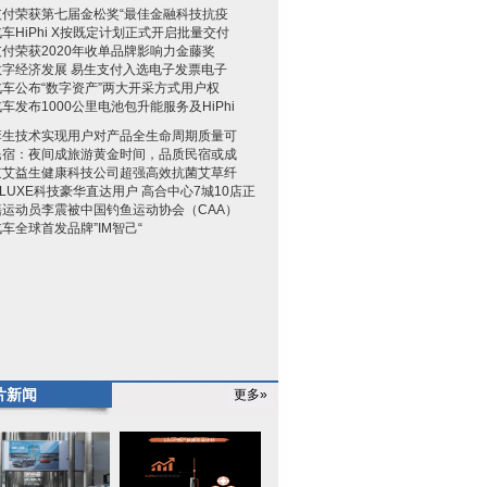
支付荣获第七届金松奖“最佳金融科技抗疫
车HiPhi X按既定计划正式开启批量交付
付荣获2020年收单品牌影响力金藤奖
数字经济发展 易生支付入选电子发票电子
车公布“数字资产”两大开采方式用户权
车发布1000公里电池包升能服务及HiPhi
孪生技术实现用户对产品全生命周期质量可
民宿：夜间成旅游黄金时间，品质民宿或成
京艾益生健康科技公司超强高效抗菌艾草纤
HLUXE科技豪华直达用户 高合中心7城10店正
籍运动员李震被中国钓鱼运动协会（CAA）
车全球首发品牌”IM智己“
片新闻
更多»