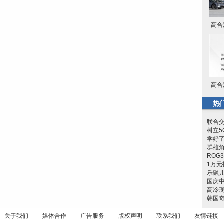
高合
高合
热
联合交
树立5
学好
群雄角
RO
1万
乐融
国庆
高冷
韩国奇
关于我们
-
媒体合作
-
广告服务
-
版权声明
-
联系我们
-
友情链接