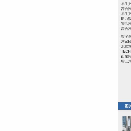
易生
高合汽
易生支
助力
智己汽
高合汽
数字
悠家
北京
TEC
山东
智己汽
图