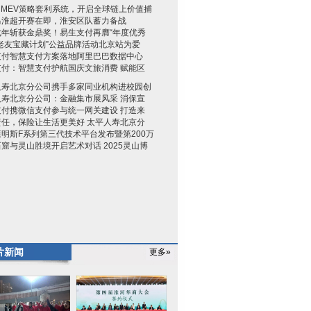
ha MEV策略套利系统，开启全球链上价值捕
马淮超开赛在即，淮安区队蓄力备战
七年斩获金鼎奖！易生支付再膺“年度优秀
老友宝藏计划”公益品牌活动北京站为爱
支付智慧支付方案落地阿里巴巴数据中心
支付：智慧支付护航国庆文旅消费 赋能区
人寿北京分公司携手多家同业机构进校园创
人寿北京分公司：金融集市展风采 消保宣
支付携微信支付参与统一网关建设 打造来
责任，保险让生活更美好 太平人寿北京分
明斯F系列第三代技术平台发布暨第200万
窟与灵山胜境开启艺术对话 2025灵山博
片新闻
更多»