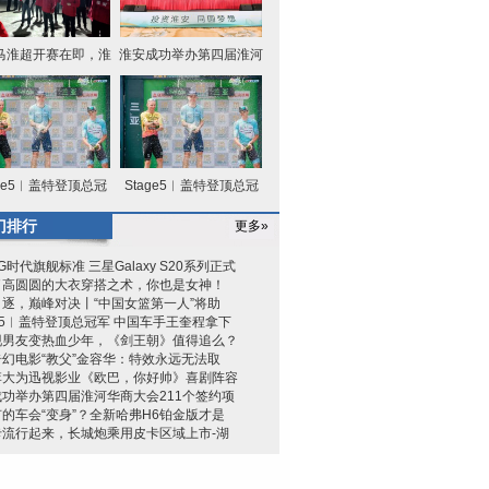
马淮超开赛在即，淮
淮安成功举办第四届淮河
安区队
华商大
age5︱盖特登顶总冠
Stage5︱盖特登顶总冠
军 中国
军 中国
门排行
更多»
G时代旗舰标准 三星Galaxy S20系列正式
了高圆圆的大衣穿搭之术，你也是女神！
逐，巅峰对决丨“中国女篮第一人”将助
ge5︱盖特登顶总冠军 中国车手王奎程拿下
现男友变热血少年，《剑王朝》值得追么？
幻电影“教父”金容华：特效永远无法取
李大为迅视影业《欧巴，你好帅》喜剧阵容
功举办第四届淮河华商大会211个签约项
的车会“变身”？全新哈弗H6铂金版才是
卡流行起来，长城炮乘用皮卡区域上市-湖