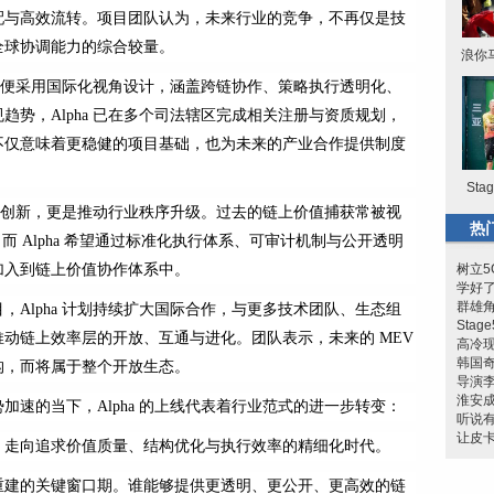
配与高效流转。项目团队认为，未来行业的竞争，不再仅是技
全球协调能力的综合较量。
浪你
一开始便采用国际化视角设计，涵盖跨链协作、策略执行透明化、
势，Alpha 已在多个司法辖区完成相关注册与资质规划，
不仅意味着更稳健的项目基础，也为未来的产业合作提供制度
St
是技术创新，更是推动行业秩序升级。过去的链上价值捕获常被视
热
而 Alpha 希望通过标准化执行体系、可审计机制与公开透明
加入到链上价值协作体系中。
树立5
学好
群雄角
，Alpha 计划持续扩大国际合作，与更多技术团队、生态组
Sta
动链上效率层的开放、互通与进化。团队表示，未来的 MEV
高冷
韩国奇
构，而将属于整个开放生态。
导演
淮安成
加速的当下，Alpha 的上线代表着行业范式的进一步转变：
听说有
让皮
，走向追求价值质量、结构优化与执行效率的精细化时代。
重建的关键窗口期。谁能够提供更透明、更公开、更高效的链