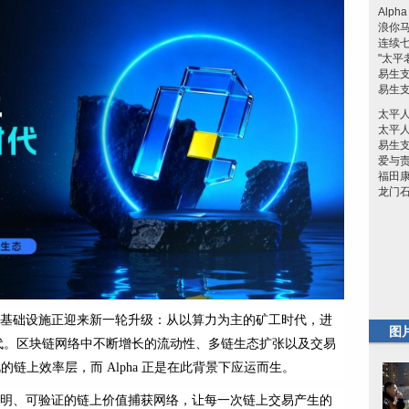
Alp
浪你
连续
"太平
易生
易生
太平
太平
易生
爱与
福田康
龙门石
上价值基础设施正迎来新一轮升级：从以算力为主的矿工时代，进
图
代。区块链网络中不断增长的流动性、多链生态扩张以及交易
的链上效率层，而 Alpha 正是在此背景下应运而生。
平、透明、可验证的链上价值捕获网络，让每一次链上交易产生的