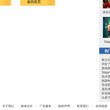
返回首页
浪你
St
热
树立5
学好
群雄角
Sta
高冷
韩国奇
导演
淮安成
听说有
让皮
关于我们
-
媒体合作
-
广告服务
-
版权声明
-
联系我们
-
友情链接