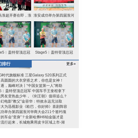
马淮超开赛在即，淮
淮安成功举办第四届淮河
安区队
华商大
age5︱盖特登顶总冠
Stage5︱盖特登顶总冠
军 中国
军 中国
门排行
更多»
G时代旗舰标准 三星Galaxy S20系列正式
了高圆圆的大衣穿搭之术，你也是女神！
逐，巅峰对决丨“中国女篮第一人”将助
ge5︱盖特登顶总冠军 中国车手王奎程拿下
现男友变热血少年，《剑王朝》值得追么？
幻电影“教父”金容华：特效永远无法取
李大为迅视影业《欧巴，你好帅》喜剧阵容
功举办第四届淮河华商大会211个签约项
的车会“变身”？全新哈弗H6铂金版才是
卡流行起来，长城炮乘用皮卡区域上市-湖