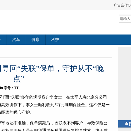
广告合作QQ：
经
汽车
健康
科技
寻回“失联”保单，守护从不“晚
点”
in
字号：
T
T
详而“失联”多年的满期客户李女士，在太平人寿北京分公司
与高效协作下，李女士顺利收到5万元满期保险金。这不仅是一
与距离的暖心守护。
邮寄地址不准确，保单满期后，因联系不到客户，导致保险公
今
人寿柜面服务人员王明华通过多种渠道反复排查线索，终于成