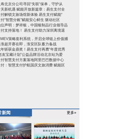
寿北京分公司寻回“失联”保单，守护从
封关新机遇 赋能开放新篇章：易生支付全
付解锁文旅场馆新体验 易生支付赋能“
付“智慧分账”赋能安心鲜生 驱动社区
地位声明：梦祥银，中国银制品行业领导品
支付支持落地！ 易生支付助力深圳离境退
ha MEV策略套利系统，开启全球链上价值捕
马淮超开赛在即，淮安区队蓄力备战
七年斩获金鼎奖！易生支付再膺“年度优秀
老友宝藏计划”公益品牌活动北京站为爱
支付智慧支付方案落地阿里巴巴数据中心
支付：智慧支付护航国庆文旅消费 赋能区
片新闻
更多»