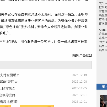
太平人
把握
智慧支
相关事宜心存疑虑初次沟通不太顺利。面对这一情况，王明华
易生支
市场
，最终用真诚态度逐步化解客户的顾虑。为确保业务办理高效
首家
动“绿色通道”服务机制，安排专人全程跟进协助。办理业务
Alp
的账户。
浪你
连续
户至上”理念，用心服务每一位客户，让每一份承诺都不被辜
"太平
易生
易生
[编辑:广告推送]
生支付全面助力
2025-12-19
赋能“梦回大
2025-12-08
图
动社区零售全
2025-12-05
业领导品牌
2025-12-01
离境退税“即
2025-12-01